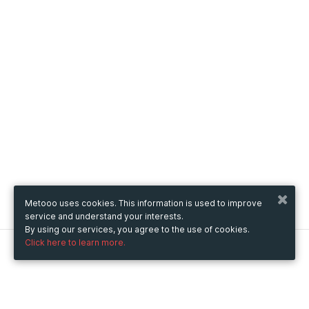
Metooo uses cookies. This information is used to improve
service and understand your interests.
By using our services, you agree to the use of cookies.
Click here to learn more.
Metooo
How it works
Create your page