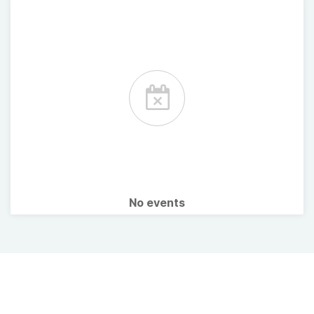
No events