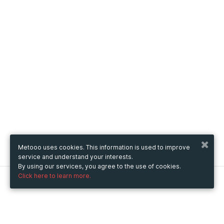
Metooo uses cookies. This information is used to improve
service and understand your interests.
By using our services, you agree to the use of cookies.
Click here to learn more.
Metooo
How it works
Create your page