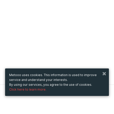
Metooo uses cookies. This information is used to improve
service and understand your interests.
By using our services, you agree to the use of cookies.
Click here to learn more.
Metooo
How it works
Create your page