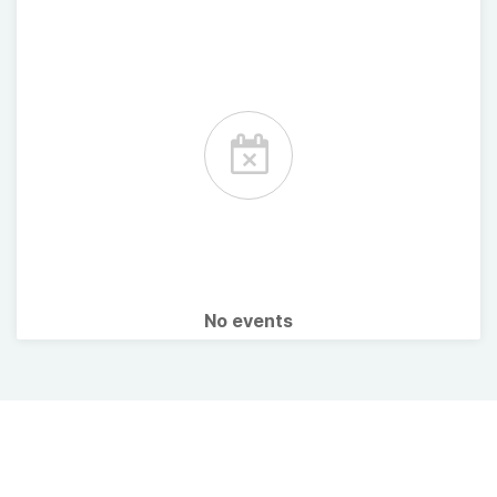
No events