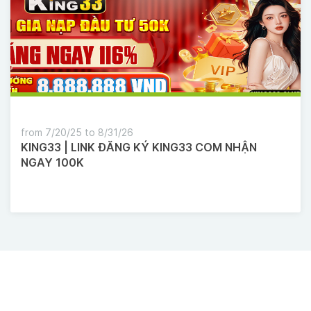
from 7/20/25 to 8/31/26
KING33 | LINK ĐĂNG KÝ KING33 COM NHẬN
NGAY 100K