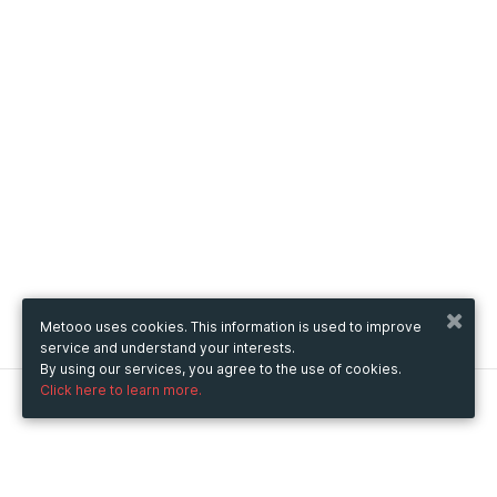
Metooo uses cookies. This information is used to improve
service and understand your interests.
By using our services, you agree to the use of cookies.
Click here to learn more.
Metooo
How it works
Create your page