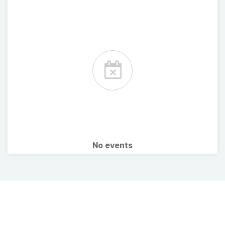
No events