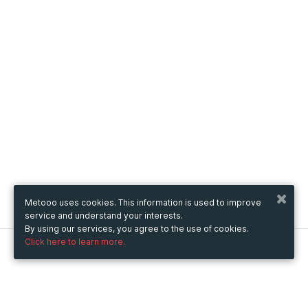
Metooo uses cookies. This information is used to improve
service and understand your interests.
By using our services, you agree to the use of cookies.
Click here to learn more.
Metooo
How it works
Create your page