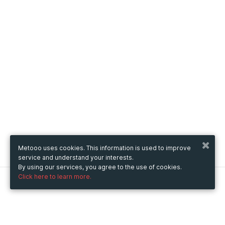
Metooo uses cookies. This information is used to improve
service and understand your interests.
By using our services, you agree to the use of cookies.
Click here to learn more.
Metooo
How it works
Create your page