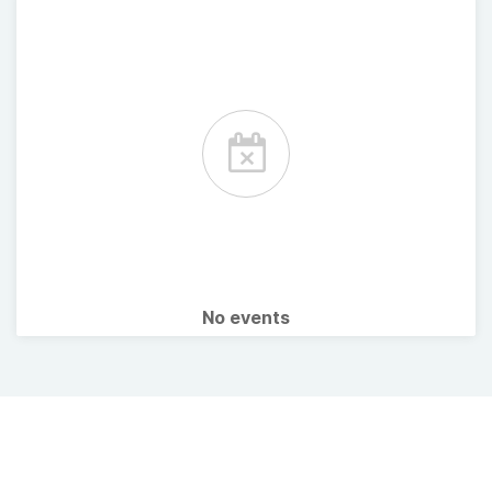
No events