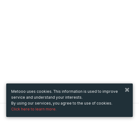
Metooo uses cookies. This information is used to improve
service and understand your interests.
By using our services, you agree to the use of cookies.
Click here to learn more.
Metooo
How it works
Create your page