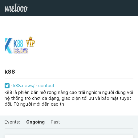
k88
k88.news/
contact
k88 là phiên bản mở rộng nâng cao trải nghiệm người dùng với
hệ thống trò chơi đa dạng, giao diện tối ưu và bảo mật tuyệt
đối. Từ người mới đến cao th
Events:
Ongoing
Past