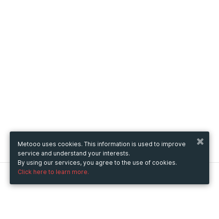
Metooo uses cookies. This information is used to improve
service and understand your interests.
By using our services, you agree to the use of cookies.
Click here to learn more.
Metooo
How it works
Create your page