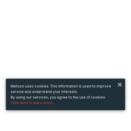
Metooo uses cookies. This information is used to improve
service and understand your interests.
By using our services, you agree to the use of cookies.
Click here to learn more.
Metooo
How it works
Create your page