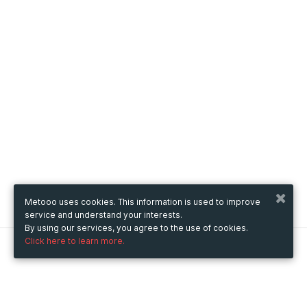
Metooo uses cookies. This information is used to improve
service and understand your interests.
By using our services, you agree to the use of cookies.
Click here to learn more.
Metooo
How it works
Create your page