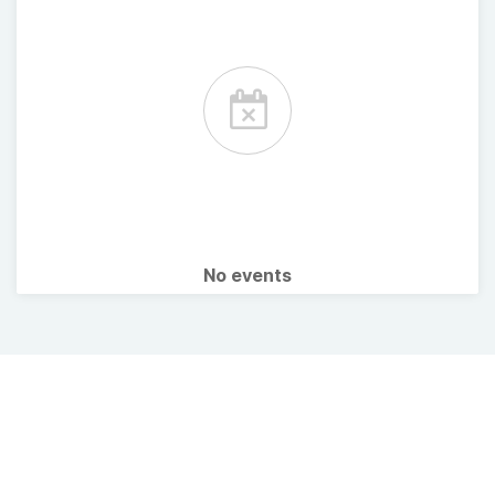
No events