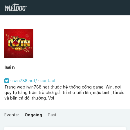
Iwin
iwin788.net/
contact
Trang web iwin788.net thuộc hệ thống cổng game iWin, nơi
quy tụ hàng trăm trò chơi giải trí như tiến lên, mậu binh, tài xỉu
và bắn cá đổi thưởng. Với
Events:
Ongoing
Past