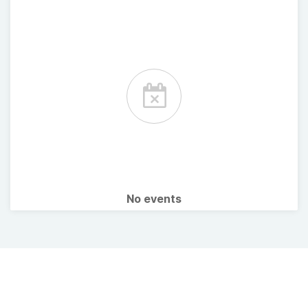
No events