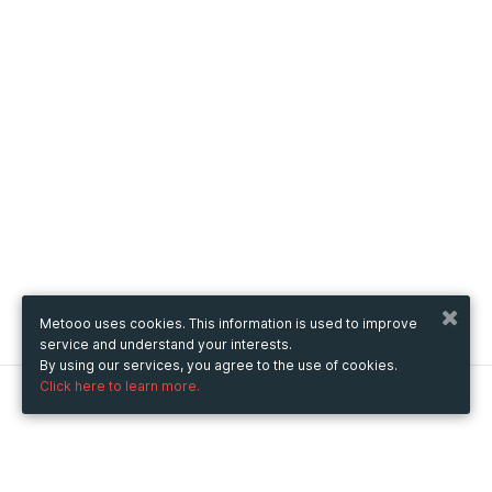
Metooo uses cookies. This information is used to improve
service and understand your interests.
By using our services, you agree to the use of cookies.
Click here to learn more.
Metooo
How it works
Create your page