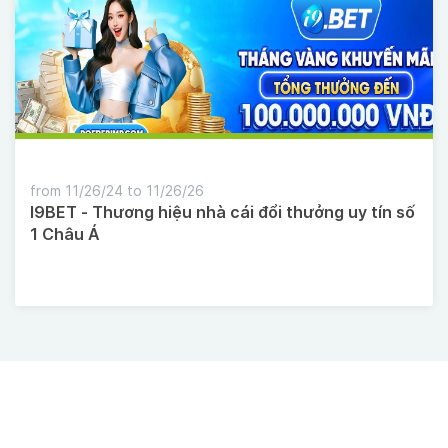
from 11/26/24 to 11/26/26
I9BET - Thương hiệu nhà cái đổi thưởng uy tín số
1 Châu Á