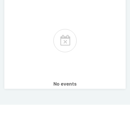
No events