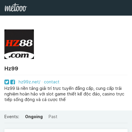
Hz99
hz99z.net/
contact
Hz99 là nền tảng giải trí trực tuyến đẳng cấp, cung cấp trải
nghiệm hoàn hảo với slot game thiết kế độc đáo, casino trực
tiếp sống động và cá cược thể
Events:
Ongoing
Past