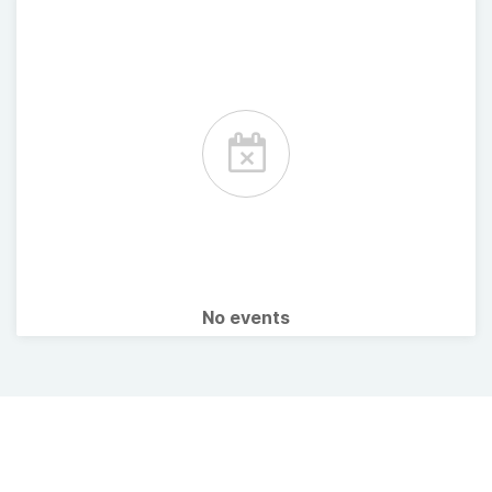
No events