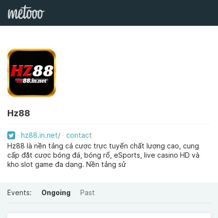
Hz88
hz88.in.net/
contact
Hz88 là nền tảng cá cược trực tuyến chất lượng cao, cung
cấp đặt cược bóng đá, bóng rổ, eSports, live casino HD và
kho slot game đa dạng. Nền tảng sử
Events:
Ongoing
Past