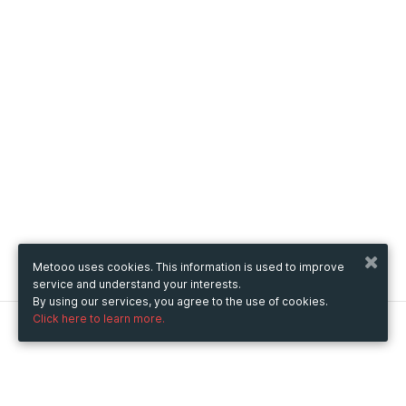
Metooo uses cookies. This information is used to improve
service and understand your interests.
By using our services, you agree to the use of cookies.
Click here to learn more.
Metooo
How it works
Create your page