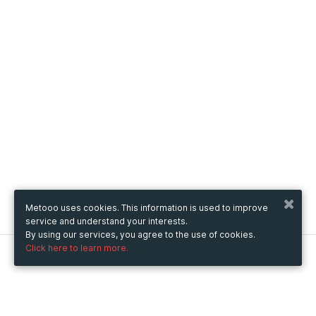
Metooo uses cookies. This information is used to improve
service and understand your interests.
By using our services, you agree to the use of cookies.
Click here to learn more.
Metooo
How it works
Create your page