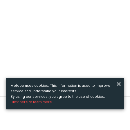
Metooo uses cookies. This information is used to improve
service and understand your interests.
By using our services, you agree to the use of cookies.
Click here to learn more.
Metooo
How it works
Create your page