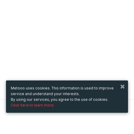
Metooo uses cookies. This information is used to improve
service and understand your interests.
By using our services, you agree to the use of cookies.
Click here to learn more.
Metooo
How it works
Create your page