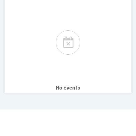
No events