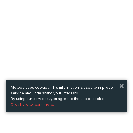
Metooo uses cookies. This information is used to improve
service and understand your interests.
By using our services, you agree to the use of cookies.
Click here to learn more.
Metooo
How it works
Create your page