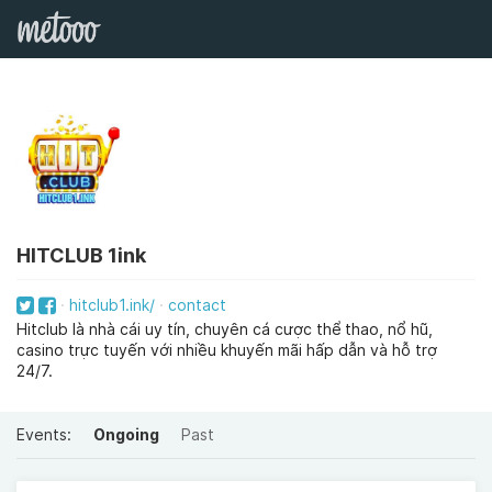
HITCLUB 1ink
hitclub1.ink/
contact
Hitclub là nhà cái uy tín, chuyên cá cược thể thao, nổ hũ,
casino trực tuyến với nhiều khuyến mãi hấp dẫn và hỗ trợ
24/7.
Events:
Ongoing
Past