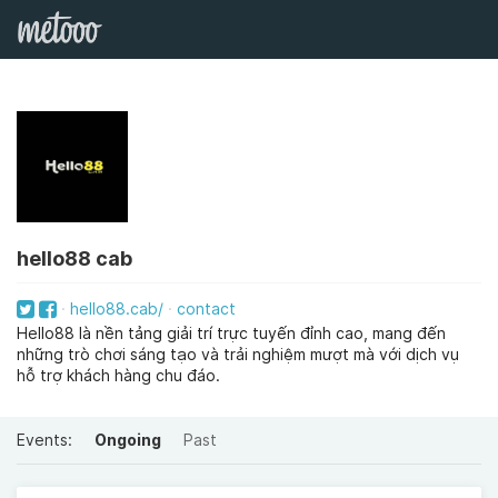
hello88 cab
hello88.cab/
contact
Hello88 là nền tảng giải trí trực tuyến đỉnh cao, mang đến
những trò chơi sáng tạo và trải nghiệm mượt mà với dịch vụ
hỗ trợ khách hàng chu đáo.
Events:
Ongoing
Past