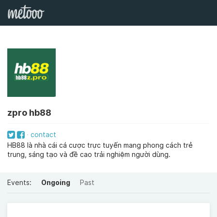
zpro hb88
contact
HB88 là nhà cái cá cược trực tuyến mang phong cách trẻ
trung, sáng tạo và đề cao trải nghiệm người dùng.
Events:
Ongoing
Past