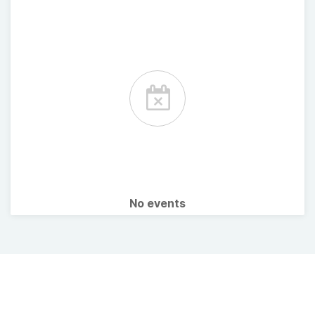
No events