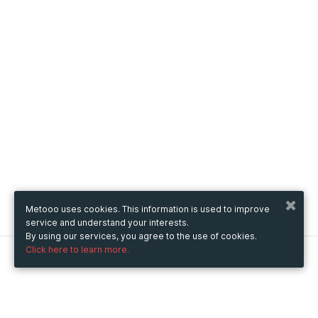
Metooo uses cookies. This information is used to improve
service and understand your interests.
By using our services, you agree to the use of cookies.
Click here to learn more.
Metooo
How it works
Create your page