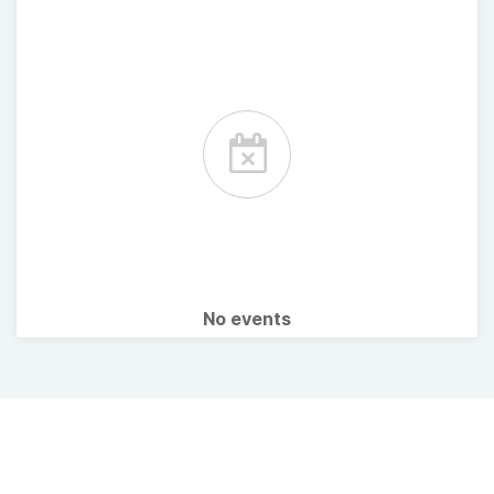
No events