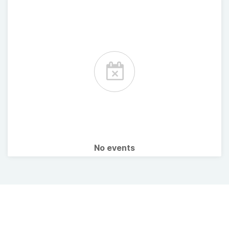
No events