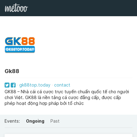
Gk88
gk88top.today
contact
GK88 – Nhà cái cá cược trực tuyến chuẩn quốc tế cho người
chơi Việt. GK88 là nền tảng cá cược đẳng cấp, được cấp
phép hoạt động hợp pháp bởi tổ chức
Events:
Ongoing
Past