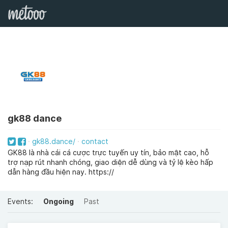
gk88 dance
gk88.dance/
contact
GK88 là nhà cái cá cược trực tuyến uy tín, bảo mật cao, hỗ
trợ nạp rút nhanh chóng, giao diện dễ dùng và tỷ lệ kèo hấp
dẫn hàng đầu hiện nay. https://
Events:
Ongoing
Past