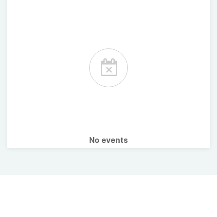
No events