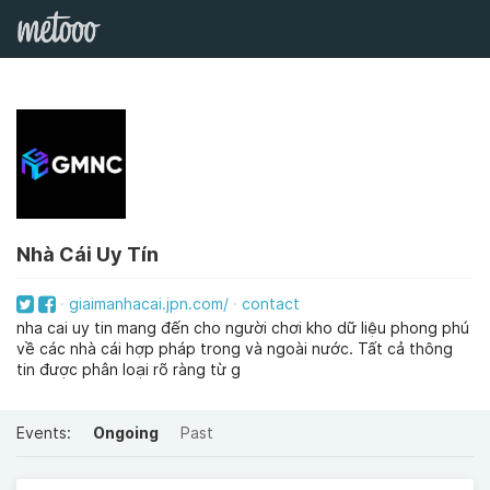
Nhà Cái Uy Tín
giaimanhacai.jpn.com/
contact
nha cai uy tin mang đến cho người chơi kho dữ liệu phong phú
về các nhà cái hợp pháp trong và ngoài nước. Tất cả thông
tin được phân loại rõ ràng từ g
Events:
Ongoing
Past