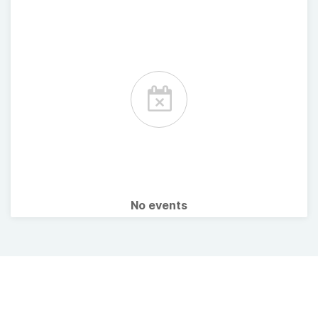
No events