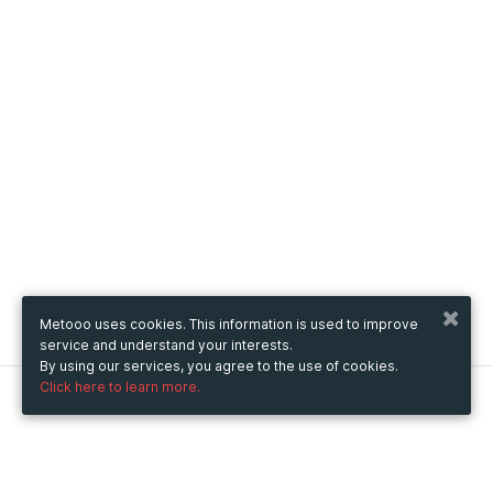
Metooo uses cookies. This information is used to improve
service and understand your interests.
By using our services, you agree to the use of cookies.
Click here to learn more.
Metooo
How it works
Create your page