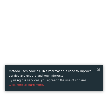
Metooo uses cookies. This information is used to improve
service and understand your interests.
By using our services, you agree to the use of cookies.
Click here to learn more.
Metooo
How it works
Create your page