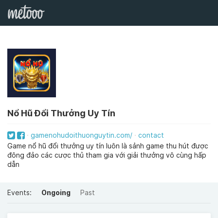
Nổ Hũ Đổi Thưởng Uy Tín
gamenohudoithuonguytin.com/
contact
Game nổ hũ đổi thưởng uy tín luôn là sảnh game thu hút được
đông đảo các cược thủ tham gia với giải thưởng vô cùng hấp
dẫn
Events:
Ongoing
Past