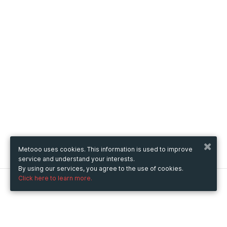
Metooo uses cookies. This information is used to improve
service and understand your interests.
By using our services, you agree to the use of cookies.
Click here to learn more.
Metooo
How it works
Create your page