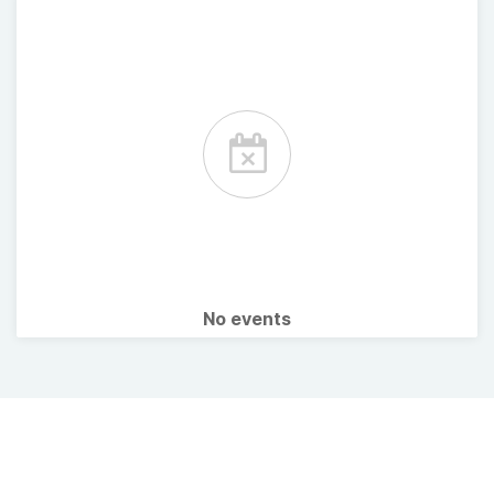
No events