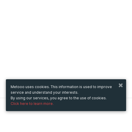
Metooo uses cookies. This information is used to improve
service and understand your interests.
By using our services, you agree to the use of cookies.
Click here to learn more.
Metooo
How it works
Create your page