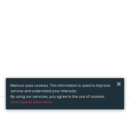
Metooo uses cookies. This information is used to improve
service and understand your interests.
By using our services, you agree to the use of cookies.
Click here to learn more.
Metooo
How it works
Create your page