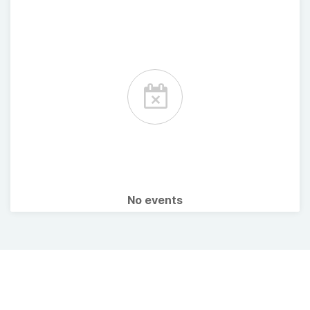
No events