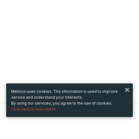
Metooo uses cookies. This information is used to improve
service and understand your interests.
By using our services, you agree to the use of cookies.
Click here to learn more.
Metooo
How it works
Create your page