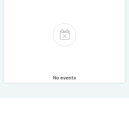
No events