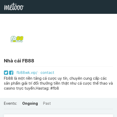
Nhà cái FB88
fb88wk.vip/
contact
Fb88 là một nền tảng cá cược uy tín, chuyên cung cấp các
sản phẩm giải trí đổi thưởng tiền thật như cá cược thể thao và
casino trực tuyến.Hastag: #fb8
Events:
Ongoing
Past