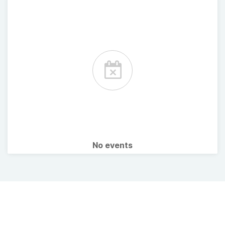
No events