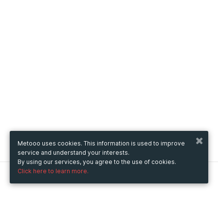
Metooo uses cookies. This information is used to improve
service and understand your interests.
By using our services, you agree to the use of cookies.
Click here to learn more.
Metooo
How it works
Create your page