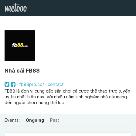
Nhà cái FB88
fb88pro.co/
contact
FB88 là đơn vị cung cấp sân chơi cá cược thể thao trực tuyến
uy tín nhất hiện nay, với nhiều năm kinh nghiệm nhà cái mang
đến người chơi nhưng thể loạ
Events:
Ongoing
Past