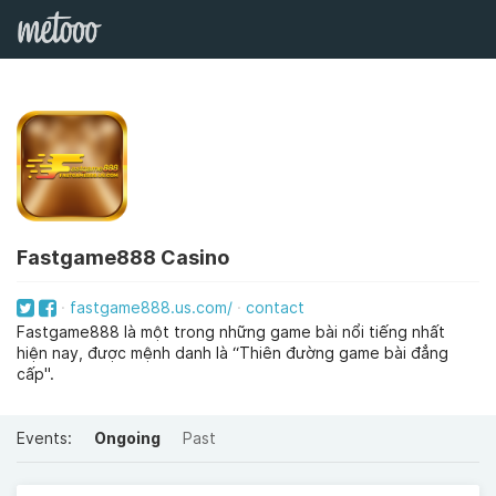
Fastgame888 Casino
fastgame888.us.com/
contact
Fastgame888 là một trong những game bài nổi tiếng nhất
hiện nay, được mệnh danh là “Thiên đường game bài đẳng
cấp''.
Events:
Ongoing
Past