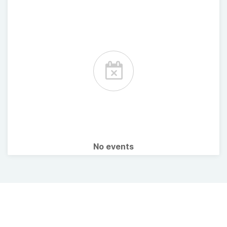
No events