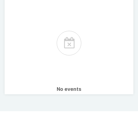
No events