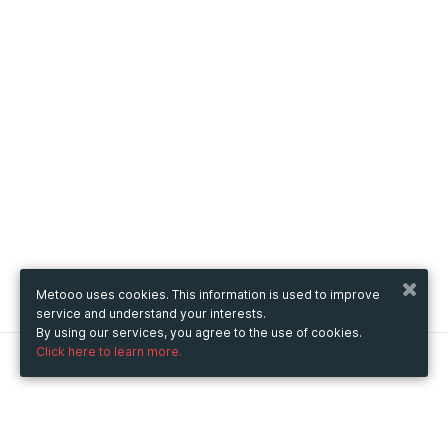
Metooo uses cookies. This information is used to improve
service and understand your interests.
By using our services, you agree to the use of cookies.
Click here to learn more.
Metooo
How it works
Create your page