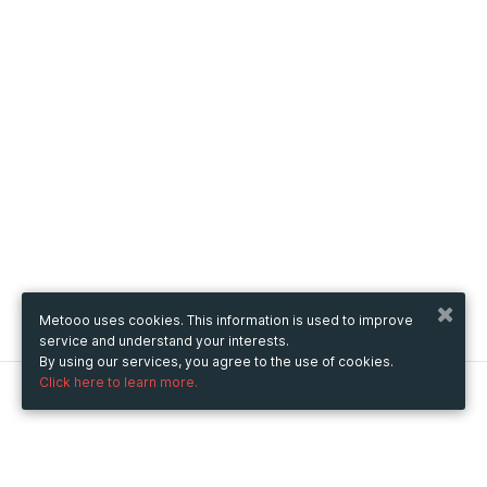
Metooo uses cookies. This information is used to improve
service and understand your interests.
By using our services, you agree to the use of cookies.
Click here to learn more.
Metooo
How it works
Create your page